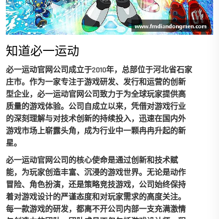
知道必一运动
必一运动官网
公司成立于2010年，总部位于河北省石家
庄市。作为一家专注于游戏研发、发行和运营的创新
型企业，
必一运动官网
公司致力于为全球玩家提供高
质量的游戏体验。公司自成立以来，凭借对游戏行业
的深刻理解与对技术创新的持续投入，迅速在国内外
游戏市场上崭露头角，成为行业中一颗冉冉升起的新
星。
必一运动官网
公司的核心使命是通过创新和技术赋
能，为玩家创造丰富、沉浸的游戏世界。无论是动作
冒险、角色扮演，还是策略竞技游戏，公司始终保持
着对游戏设计的严谨态度和对玩家需求的高度关注。
每一款游戏的研发，都离不开公司内部一支充满激情