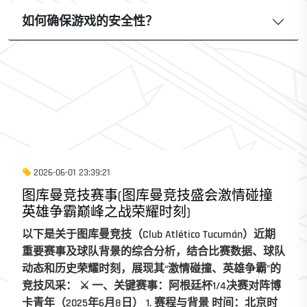
如何确保游戏的安全性？
2026-06-01 23:39:21
图库曼竞技赛事(图库曼竞技盛会激情碰撞
英雄争霸巅峰之战荣耀时刻)
以下是关于图库曼竞技（Club Atlético Tucumán）近期
重要赛事及球队背景的综合分析，结合比赛数据、球队
动态和历史荣耀时刻，展现其“激情碰撞、英雄争霸”的
竞技风采： ⚔️ 一、关键赛事：阿根廷杯1/4决赛对阵博
卡青年（2025年6月8日） 1. 赛程与背景 时间：北京时